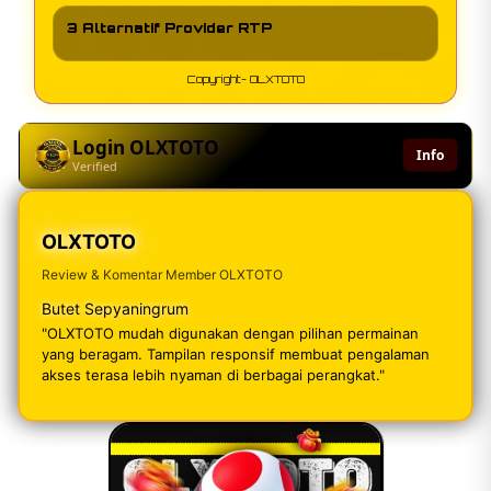
3 Alternatif Provider RTP
Copyright- OLXTOTO
Login OLXTOTO
Info
Verified
OLXTOTO
Review & Komentar Member OLXTOTO
Riko Firmansyah
"Saya menyukai navigasi yang sederhana dan informasi
permainan yang tersusun rapi. Proses akses juga terasa
cepat dan stabil."