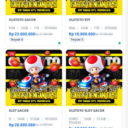
OLXTOTO GACOR
OLXTOTO RTP
R7AI
|
16GB
|
1TB
|
RTX5060
R5AI
|
16GB
|
1TB
|
RTX5060
Rp 23.600.000
Rp 18.800.000
Rp 21.399.000
Rp 19.799.000
Terjual 6
Terjual 5
-1%
-1%
SLOT GACOR
OLXTOTO SLOT GACOR
I7
|
16GB
|
512GB
|
RTX5050
CORE5
|
16GB
|
512GB
|
RTX4050
Rp 28.600.080
Rp 27.999.000