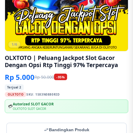
1/6
OLXTOTO | Peluang Jackpot Slot Gacor
Dengan Opsi Rtp Tinggi 97% Terpercaya
Rp 5.000
Rp 50.000
-95%
Terjual 2
OLXTOTO
SKU:
1S83N0880RID
Autorized SLOT GACOR
💳
OLXTOTO SLOT GACOR
Bandingkan Produk