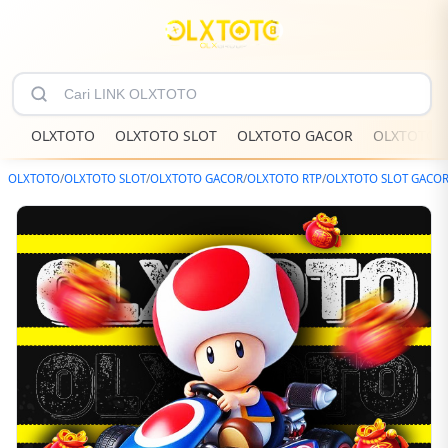
OLXTOTO
OLXTOTO SLOT
OLXTOTO GACOR
OLXTOTO 
OLXTOTO
/
OLXTOTO SLOT
/
OLXTOTO GACOR
/
OLXTOTO RTP
/
OLXTOTO SLOT GACO