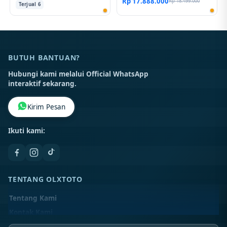
Rp 17.888.000
Rp 18.499.000
Terjual 6
BUTUH BANTUAN?
Hubungi kami melalui Official WhatsApp
interaktif sekarang.
Kirim Pesan
Ikuti kami:
TENTANG OLXTOTO
Tentang Kami
Kontak Kami
Lokasi Toko