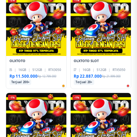
-2%
-1%
OLXTOTO
OLXTOTO SLOT
I5
|
16GB
|
512GB
|
RTX3050
I7
|
16GB
|
512GB
|
RTX5050
Rp 11.500.000
Rp 22.887.000
Rp 12.799.000
Rp 21.999.000
Terjual 200+
Terjual 20+
-1%
-1%